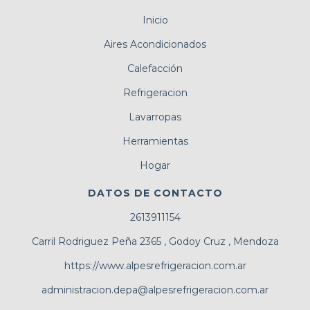
Inicio
Aires Acondicionados
Calefacción
Refrigeracion
Lavarropas
Herramientas
Hogar
DATOS DE CONTACTO
2613911154
Carril Rodriguez Peña 2365 , Godoy Cruz , Mendoza
https://www.alpesrefrigeracion.com.ar
administracion.depa@alpesrefrigeracion.com.ar