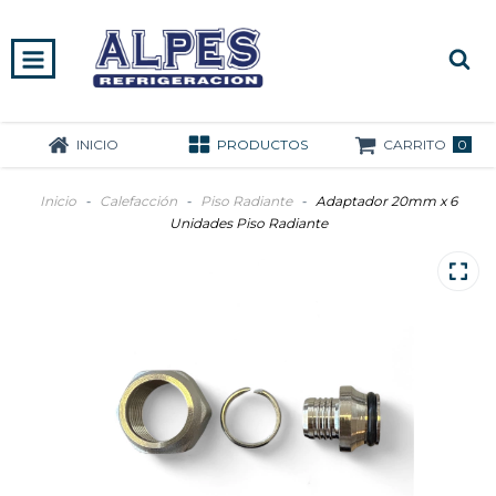
0
INICIO
PRODUCTOS
CARRITO
Inicio
-
Calefacción
-
Piso Radiante
-
Adaptador 20mm x 6
Unidades Piso Radiante