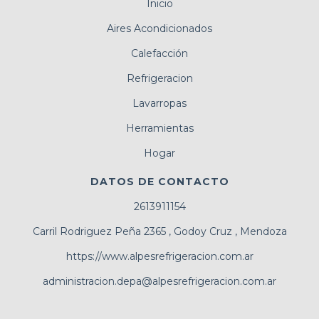
Inicio
Aires Acondicionados
Calefacción
Refrigeracion
Lavarropas
Herramientas
Hogar
DATOS DE CONTACTO
2613911154
Carril Rodriguez Peña 2365 , Godoy Cruz , Mendoza
https://www.alpesrefrigeracion.com.ar
administracion.depa@alpesrefrigeracion.com.ar