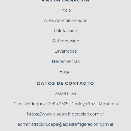
MÁS INFORMACIÓN
Inicio
Aires Acondicionados
Calefacción
Refrigeracion
Lavarropas
Herramientas
Hogar
DATOS DE CONTACTO
2613911154
Carril Rodriguez Peña 2365 , Godoy Cruz , Mendoza
https://www.alpesrefrigeracion.com.ar
administracion.depa@alpesrefrigeracion.com.ar