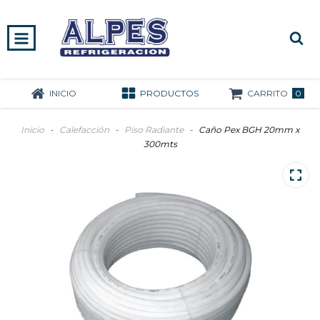
0
INICIO
PRODUCTOS
CARRITO
Inicio
-
Calefacción
-
Piso Radiante
-
Caño Pex BGH 20mm x
300mts