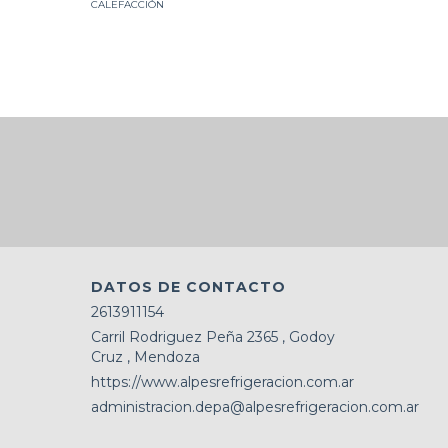
CALEFACCIÓN
CALEFACC
DATOS DE CONTACTO
2613911154
Carril Rodriguez Peña 2365 , Godoy
Cruz , Mendoza
https://www.alpesrefrigeracion.com.ar
administracion.depa@alpesrefrigeracion.com.ar