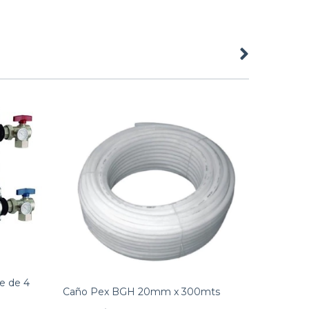
e de 4
Caño Pex BGH 20mm x 300mts
Radiado
5 Eleme