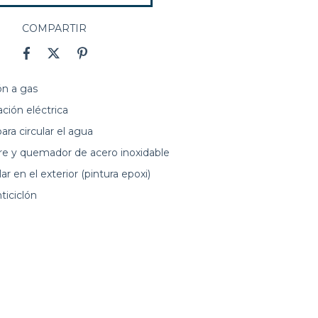
COMPARTIR
ón a gas
ción eléctrica
para circular el agua
re y quemador de acero inoxidable
r en el exterior (pintura epoxi)
ticiclón