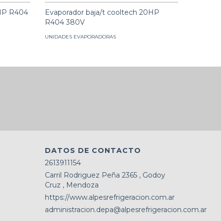
4HP R404
Evaporador baja/t cooltech 20HP
Evapora
R404 380V
380V
UNIDADES EVAPORADORAS
UNIDADES
DATOS DE CONTACTO
2613911154
Carril Rodriguez Peña 2365 , Godoy
Cruz , Mendoza
https://www.alpesrefrigeracion.com.ar
administracion.depa@alpesrefrigeracion.com.ar