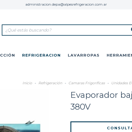
administracion.depa@alpesrefrigeracion.com.ar
CCIÓN
REFRIGERACION
LAVARROPAS
HERRAMIE
Inicio
-
Refrigeración
-
Camaras Frigoríficas
-
Unidades E
Evaporador baj
380V