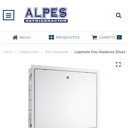
0
INICIO
PRODUCTOS
CARRITO
Inicio
-
Calefacción
-
Piso Radiante
-
Gabinete Piso Radiante 35x45