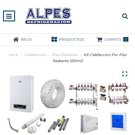
0
INICIO
PRODUCTOS
CARRITO
Inicio
-
Calefacción
-
Piso Radiante
-
Kit Calefaccion Por Piso
Radiante 120mt2