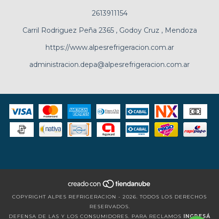
2613911154
Carril Rodriguez Peña 2365 , Godoy Cruz , Mendoza
https://www.alpesrefrigeracion.com.ar
administracion.depa@alpesrefrigeracion.com.ar
COPYRIGHT ALPES REFRIGERACION - 2026. TODOS LOS DERECHOS
RESERVADOS.
DEFENSA DE LAS Y LOS CONSUMIDORES. PARA RECLAMOS
INGRESÁ