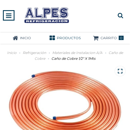
0
INICIO
PRODUCTOS
CARRITO
Inicio
-
Refrigeración
-
Materiales de Instalacion A/A
-
Caño de
Cobre
-
Caño de Cobre 1/2" X 1Mts