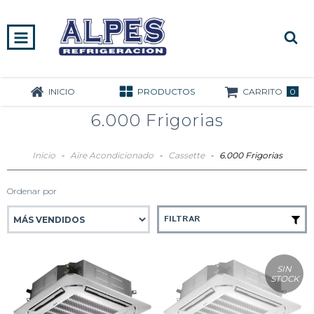
0
INICIO
PRODUCTOS
CARRITO
6.000 Frigorias
Inicio
-
Aire Acondicionado
-
Cassette
-
6.000 Frigorias
Ordenar por
FILTRAR
SIN
STOCK