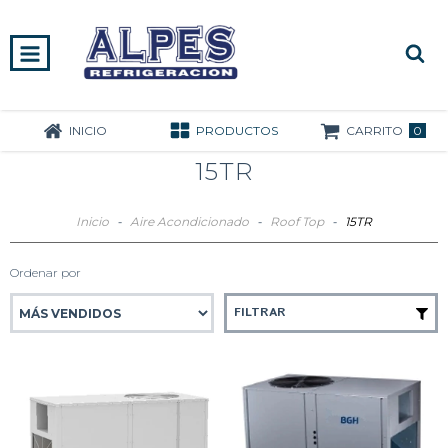
0
INICIO
PRODUCTOS
CARRITO
15TR
Inicio
-
Aire Acondicionado
-
Roof Top
-
15TR
Ordenar por
FILTRAR