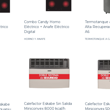
Combo Candy Horno
Termotanque 
Eléctrico + Anafe Eléctrico
Alta Recupera
trico
Digital
A6
HORNO Y ANAFE
TERMOTANQUE A G
Calefactor Eskabe Sin Salida
Calefactor Esk
Eskabe
Miniconvex 8000 kcal/h
Miniconvex 50
quapiu