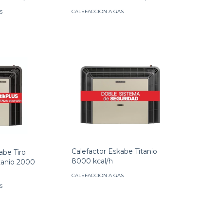
CALEFACCION A GAS
S
Calefactor Eskabe Titanio
abe Tiro
8000 kcal/h
tanio 2000
CALEFACCION A GAS
S