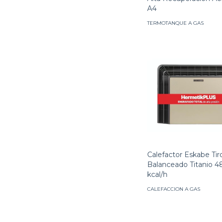
A4
TERMOTANQUE A GAS
Calefactor Eskabe Tir
Balanceado Titanio 
kcal/h
CALEFACCION A GAS