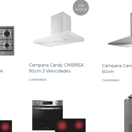
SIN
STOCK
Campana Candy CMB955X
Campana Cand
as
90cm 3 Velocidades
60cm
CAMPANAS
CAMPANAS