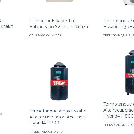
o
Termotanque e
Calefactor Eskabe Tiro
kcal/h
Eskabe TQUE
Balanceado S21 2000 kcal/h
TERMOTANQUE ELE
CALEFACCION A GAS
Termotanque 
Alta recupera
Termotanque a gas Eskabe
co
Hybrid4 H800
Alta recuperacion Acquapiu
Hybrid4 H700
TERMOTANQUE A G
TERMOTANQUE A GAS