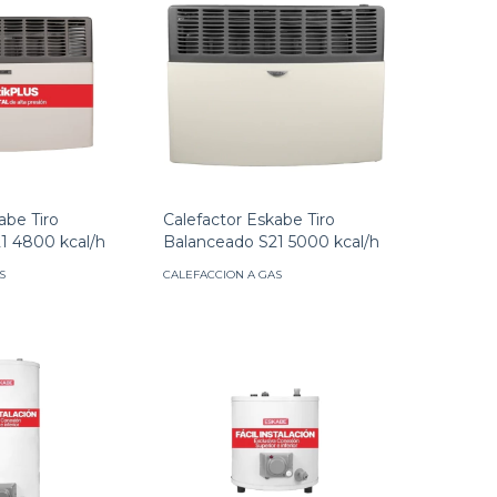
Calefactor Eskabe Tiro
abe Tiro
Balanceado S21 5000 kcal/h
1 4800 kcal/h
CALEFACCION A GAS
S