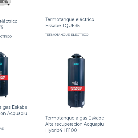
Termotanque eléctrico
léctrico
Eskabe TQUE35
75
TERMOTANQUE ELECTRICO
CTRICO
a gas Eskabe
cion Acquapiu
Termotanque a gas Eskabe
Alta recuperacion Acquapiu
AS
Hybrid4 H1100