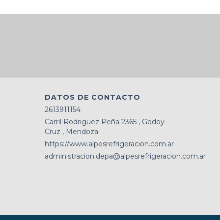
DATOS DE CONTACTO
2613911154
Carril Rodriguez Peña 2365 , Godoy
Cruz , Mendoza
https://www.alpesrefrigeracion.com.ar
administracion.depa@alpesrefrigeracion.com.ar