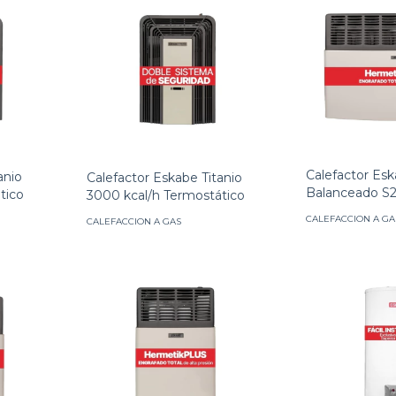
Calefactor Esk
anio
Calefactor Eskabe Titanio
Balanceado S2
tico
3000 kcal/h Termostático
CALEFACCION A GA
CALEFACCION A GAS