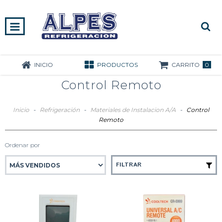
0
INICIO
PRODUCTOS
CARRITO
Control Remoto
Inicio
-
Refrigeración
-
Materiales de Instalacion A/A
-
Control
Remoto
Ordenar por
FILTRAR