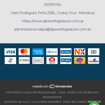
2613911154
Carril Rodriguez Peña 2365 , Godoy Cruz , Mendoza
https://www.alpesrefrigeracion.com.ar
administracion.depa@alpesrefrigeracion.com.ar
COPYRIGHT ALPES REFRIGERACION - 2026. TODOS LOS DERECHOS
RESERVADOS.
DEFENSA DE LAS Y LOS CONSUMIDORES. PARA RECLAMOS
INGRESÁ