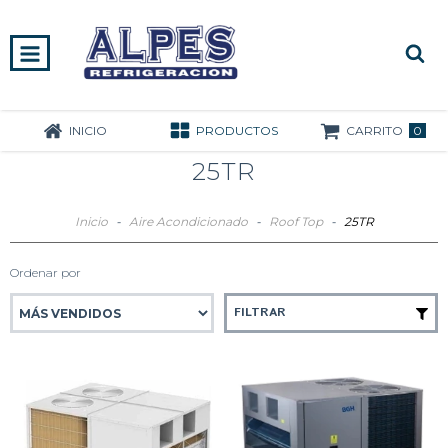
0
INICIO
PRODUCTOS
CARRITO
25TR
Inicio
-
Aire Acondicionado
-
Roof Top
-
25TR
Ordenar por
FILTRAR