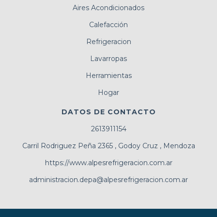
Aires Acondicionados
Calefacción
Refrigeracion
Lavarropas
Herramientas
Hogar
DATOS DE CONTACTO
2613911154
Carril Rodriguez Peña 2365 , Godoy Cruz , Mendoza
https://www.alpesrefrigeracion.com.ar
administracion.depa@alpesrefrigeracion.com.ar