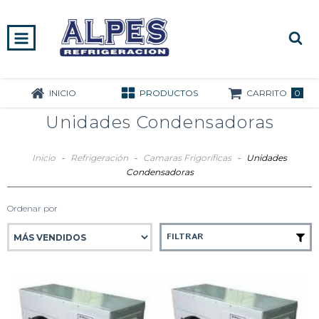
0
INICIO
PRODUCTOS
CARRITO
Unidades Condensadoras
Inicio
-
Refrigeración
-
Camaras Frigoríficas
-
Unidades
Condensadoras
Ordenar por
FILTRAR