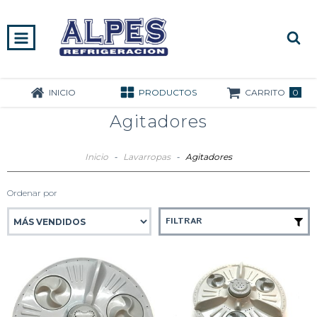
0
INICIO
PRODUCTOS
CARRITO
Agitadores
Inicio
-
Lavarropas
-
Agitadores
Ordenar por
FILTRAR